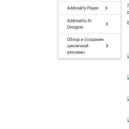
chevron_right
Addreality Player
Addreality AI
chevron_right
Designer
Обзор и создание
chevron_right
цикличной
рекламы