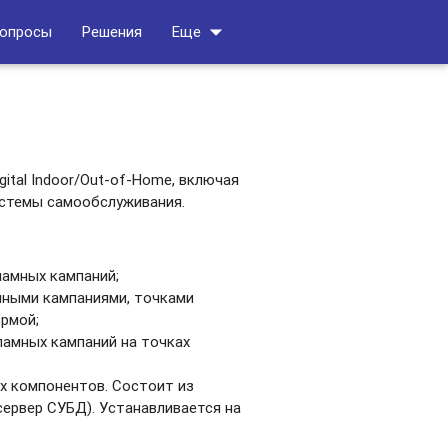
arrow_drop_down
вопросы
Решения
Еще
ital Indoor/Out-­of-Home, включая
 системы самообслуживания.
кламных кампаний;
амными кампаниями, точками
ормой;
кламных кампаний на точках
х компонентов. Состоит из
сервер СУБД). Устанавливается на