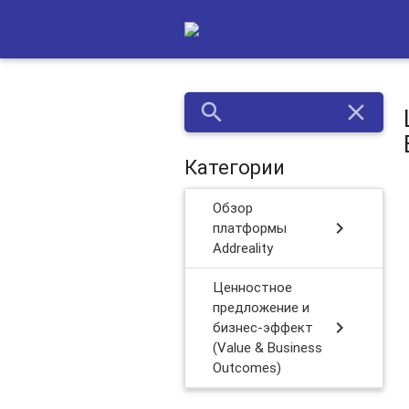
search
close
Категории
Обзор
chevron_right
платформы
Addreality
Ценностное
предложение и
chevron_right
бизнес-эффект
(Value & Business
Outcomes)