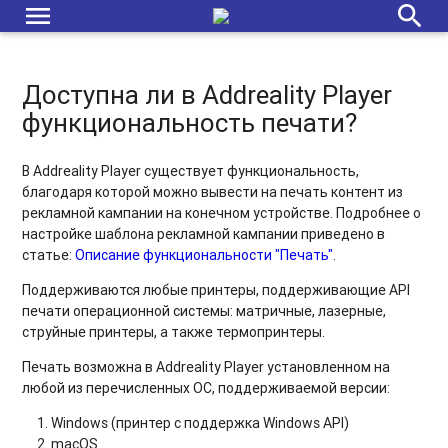
несанкционированных попыток выхода
menu
search
Режим киоска на iOS-устройствах
Работает ли Addreality Player на Проф. панелях?
Доступна ли в Addreality Player
функциональность печати?
Чёрный экран. Что делать?
Подходят ли операционные системы Windows 10 для Digital
В Addreality Player существует функциональность,
Signage?
благодаря которой можно вывести на печать контент из
рекламной кампании на конечном устройстве. Подробнее о
Сбой в работе плеера. Что делать?
настройке шаблона рекламной кампании приведено в
статье:
Описание функциональности "Печать"
.
Не удается подключить плеер к платформе
Поддерживаются любые принтеры, поддерживающие API
печати операционной системы: матричные, лазерные,
Механизмы целостности и отказоустойчивости
струйные принтеры, а также термопринтеры.
Как изменить ориентацию экрана для панели Samsung
Печать возможна в Addreality Player установленном на
SSSP10?
любой из перечисленных ОС, поддерживаемой версии:
Windows (принтер с поддержка Windows API)
macOS