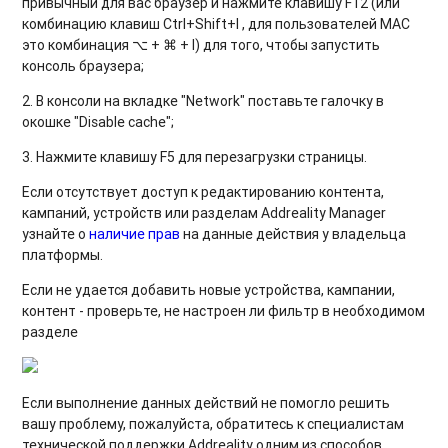
привычный для вас браузер и нажмите клавишу F12 (или
комбинацию клавиш Ctrl+Shift+I , для пользователей MAC
это комбинация ⌥ + ⌘ + I) для того, чтобы запустить
консоль браузера;
2. В консоли на вкладке "Network" поставьте галочку в
окошке "Disable cache";
3. Нажмите клавишу F5 для перезагрузки страницы.
Если отсутствует доступ к редактированию контента,
кампаний, устройств или разделам Addreality Manager
узнайте о
наличие прав
на данные действия у владельца
платформы.
Если не удается добавить новые устройства, кампании,
контент - проверьте, не настроен ли фильтр в необходимом
разделе
Если выполнение данных действий не помогло решить
вашу проблему, пожалуйста, обратитесь к специалистам
технической поддержки Addreality одним из способов