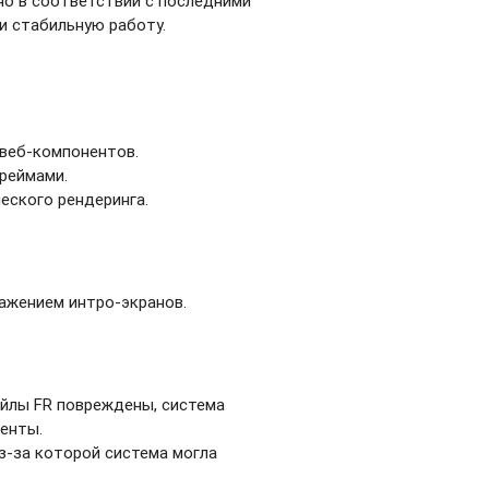
о в соответствии с последними
и стабильную работу.
веб-компонентов.
реймами.
еского рендеринга.
ажением интро-экранов.
йлы FR повреждены, система
енты.
з-за которой система могла