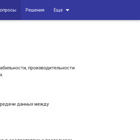
arrow_drop_down
вопросы
Решения
Еще
табильности, производительности
х.
редачи данных между