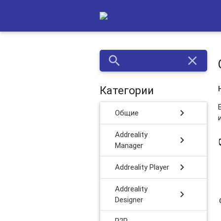
search
close
Категории
chevron_right
Общие
Addreality
chevron_right
Manager
chevron_right
Addreality Player
Addreality
chevron_right
Designer
P2P