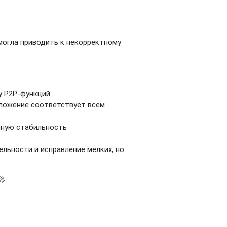
могла приводить к некорректному
 P2P-функций.
иложение соответствует всем
нную стабильность
ьности и исправление мелких, но
🚀