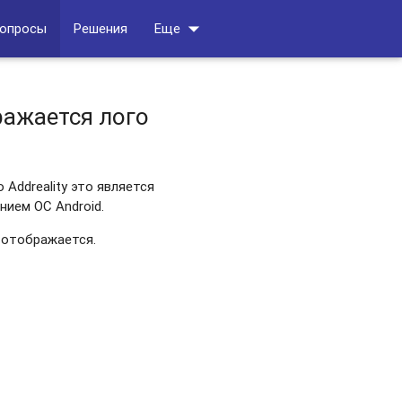
arrow_drop_down
вопросы
Решения
Еще
ражается лого
Addreality это является
ием ОС Android.
 отображается.