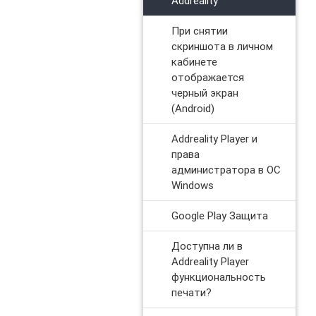
Addreality
При снятии
скриншота в личном
кабинете
отображается
черный экран
(Android)
Addreality Player и
права
администратора в ОС
Windows
Google Play Защита
Доступна ли в
Addreality Player
функциональность
печати?