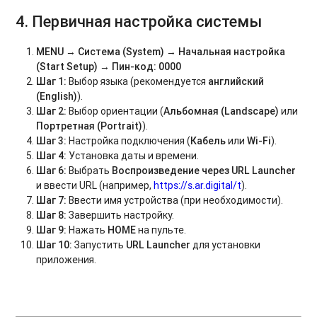
4. Первичная настройка системы
MENU → Система (System) → Начальная настройка
(Start Setup) → Пин-код: 0000
Шаг 1:
Выбор языка (рекомендуется
английский
(English)
).
Шаг 2:
Выбор ориентации (
Альбомная (Landscape)
или
Портретная (Portrait)
).
Шаг 3:
Настройка подключения (
Кабель
или
Wi-Fi
).
Шаг 4:
Установка даты и времени.
Шаг 6:
Выбрать
Воспроизведение через URL Launcher
и ввести URL (например,
https://s.ar.digital/t
).
Шаг 7:
Ввести имя устройства (при необходимости).
Шаг 8:
Завершить настройку.
Шаг 9:
Нажать
HOME
на пульте.
Шаг 10:
Запустить
URL Launcher
для установки
приложения.