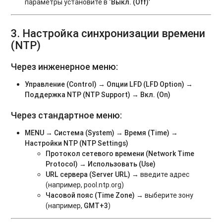
параметры установите в
‘Выкл. (Off)’
3. Настройка синхронизации времени
(NTP)
Через инженерное меню:
Управление (Control) → Опции LFD (LFD Option) →
Поддержка NTP (NTP Support) → Вкл. (On)
Через стандартное меню:
MENU → Система (System) → Время (Time) →
Настройки NTP (NTP Settings)
Протокол сетевого времени (Network Time
Protocol)
→
Использовать (Use)
URL сервера (Server URL)
→ введите адрес
(например, pool.ntp.org)
Часовой пояс (Time Zone)
→ выберите зону
(например,
GMT+3
)