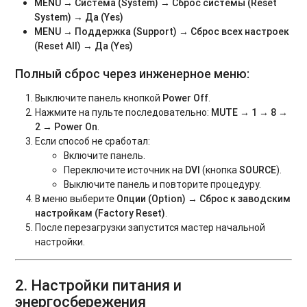
MENU → Система (System) → Сброс системы (Reset
System) → Да (Yes)
MENU → Поддержка (Support) → Сброс всех настроек
(Reset All) → Да (Yes)
Полный сброс через инженерное меню:
Выключите панель кнопкой
Power Off
.
Нажмите на пульте последовательно:
MUTE → 1 → 8 →
2 → Power On
.
Если способ не сработал:
Включите панель.
Переключите источник на
DVI
(кнопка
SOURCE
).
Выключите панель и повторите процедуру.
В меню выберите
Опции (Option) → Сброс к заводским
настройкам (Factory Reset)
.
После перезагрузки запустится мастер начальной
настройки.
2. Настройки питания и
энергосбережения