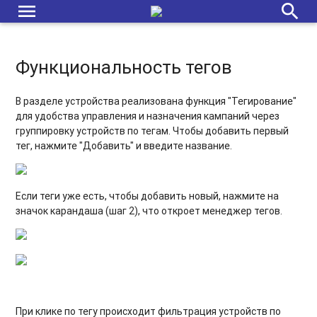
menu
search
Эфирная справка
Завершение работы
Функциональность тегов
Геотаргетинг - дополнительный способ таргетирования
кампаний
В разделе устройства реализована функция "Тегирование"
для удобства управления и назначения кампаний через
Функциональность тегов
группировку устройств по тегам. Чтобы добавить первый
тег, нажмите "Добавить" и введите название.
Мультишаблонные кампании
Шаблоны JavaScript
Если теги уже есть, чтобы добавить новый, нажмите на
значок карандаша (шаг 2), что откроет менеджер тегов.
При клике по тегу происходит фильтрация устройств по