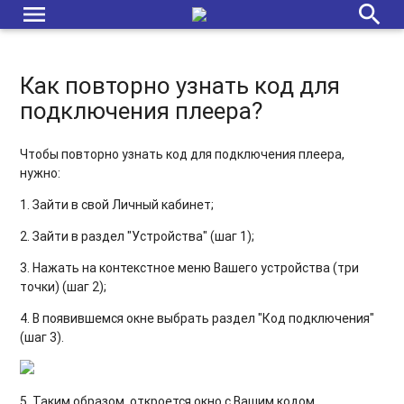
несанкционированных попыток выхода
menu
search
Режим киоска на iOS-устройствах
Работает ли Addreality Player на Проф. панелях?
Как повторно узнать код для
подключения плеера?
Чёрный экран. Что делать?
Подходят ли операционные системы Windows 10 для Digital
Чтобы повторно узнать код для подключения плеера,
Signage?
нужно:
1. Зайти в свой Личный кабинет;
Сбой в работе плеера. Что делать?
2. Зайти в раздел "Устройства" (шаг 1);
Не удается подключить плеер к платформе
3. Нажать на контекстное меню Вашего устройства (три
Механизмы целостности и отказоустойчивости
точки) (шаг 2);
Как изменить ориентацию экрана для панели Samsung
4. В появившемся окне выбрать раздел "Код подключения"
SSSP10?
(шаг 3).
5. Таким образом, откроется окно с Вашим кодом