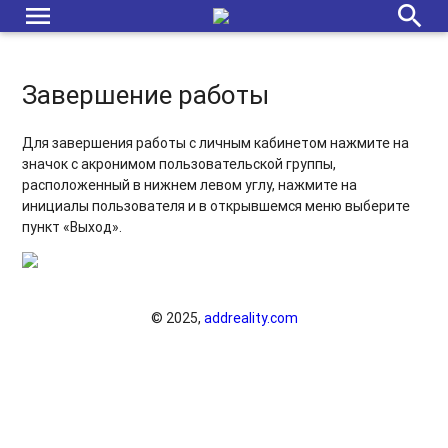
menu
search
Эфирная справка
Завершение работы
Завершение работы
Геотаргетинг - дополнительный способ таргетирования
Для завершения работы с личным кабинетом нажмите на
кампаний
значок с акронимом пользовательской группы,
Функциональность тегов
расположенный в нижнем левом углу, нажмите на
инициалы пользователя и в открывшемся меню выберите
Мультишаблонные кампании
пункт «Выход».
Шаблоны JavaScript
© 2025,
addreality.com