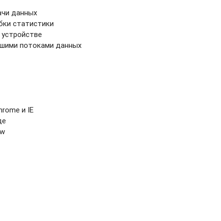
ачи данных
бки статистики
 устройстве
ьшими потоками данных
rome и IE
де
ow