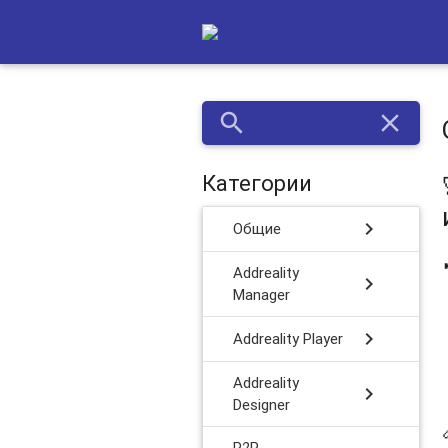
search
close
Категории
chevron_right
Общие
Addreality
chevron_right
Manager
chevron_right
Addreality Player
Addreality
chevron_right
Designer
P2P