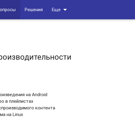
arrow_drop_down
вопросы
Решения
Еще
производительности
изведения на Android
о в плейлистах
спроизводимого контента
а на Linux