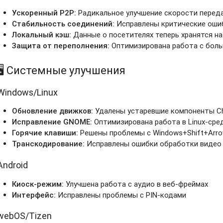
Ускоренный P2P:
Радикальное улучшение скорости перед
Стабильность соединений:
Исправлены критические оши
Локальный кэш:
Данные о посетителях теперь хранятся на
Защита от переполнения:
Оптимизирована работа с бол
🖥️ Системные улучшения
Windows/Linux
Обновление движков:
Удалены устаревшие компоненты Ch
Исправление GNOME:
Оптимизирована работа в Linux-сре
Горячие клавиши:
Решены проблемы с Windows+Shift+Arr
Транскодирование:
Исправлены ошибки обработки видео
Android
Киоск-режим:
Улучшена работа с аудио в веб-фреймах
Интерфейс:
Исправлены проблемы с PIN-кодами
webOS/Tizen