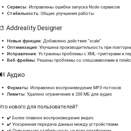
Сервисы:
Исправлены ошибки запуска Node-сервисов
Стабильность:
Общие улучшения работы
🎨 Addreality Designer
Новые функции:
Добавлено действие "scale"
Оптимизация:
Улучшена производительность при повторн
Исправления:
Устранены проблемы с XML-триггерами и п
Веб-фреймы:
Решены проблемы со спецсимволами в плей
🔊 Аудио
Форматы:
Исправлено воспроизведение MP3-потоков
Лимиты:
Удалено ограничение в 200 МБ для аудио
Что нового для пользователей?
✔️ Более плавное воспроизведение видео
✔️ Ускоренная передача данных между устройствами
✔️ Повышенная стабильность на всех платформах