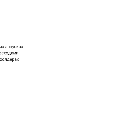
ых запусках
ереходами
схолдерах