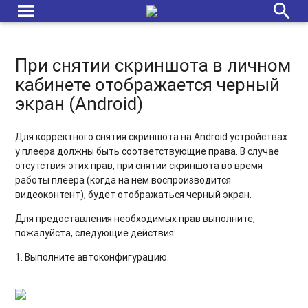
несанкционированных попыток выхода
menu
search
Режим киоска на iOS-устройствах
Работает ли Addreality Player на Проф. панелях?
При снятии скриншота в личном
кабинете отображается черный
Чёрный экран. Что делать?
экран (Android)
Подходят ли операционные системы Windows 10 для Digital
Signage?
Для корректного снятия скриншота на Android устройствах
у плеера должны быть соответствующие права. В случае
Сбой в работе плеера. Что делать?
отсутствия этих прав, при снятии скриншота во время
работы плеера (когда на нем воспроизводится
Не удается подключить плеер к платформе
видеоконтент), будет отображаться черный экран.
Механизмы целостности и отказоустойчивости
Для предоставления необходимых прав выполните,
пожалуйста, следующие действия:
Как изменить ориентацию экрана для панели Samsung
SSSP10?
1. Выполните автоконфигурацию.