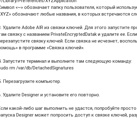
~/Library/Preferences/XYZApplication
Символ «~» обозначает папку пользователя, который используе
«XYZ» обозначают любые названия, в которых встречаются слова
3. Удалите Adobe AIR из связки ключей. Для этого запустите п
там связку с названием PrivateEncryptedDatak и удалите ее. Если
перезапустите связку ключей. Если связка не исчезнет, воспо
помощь» в программе «Связка ключей».
4. Запустите терминал и выполните там следующую команду:
sudo rm /var/db/DetachedSignatures
5. Перезагрузите компьютер.
6. Удалите Designer и установите его повторно.
Если какой-либо шаг выполнить не удастся, попробуйте просто
запуска Designer может попросить доступ к связке ключей, раз