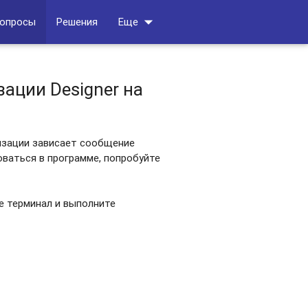
arrow_drop_down
вопросы
Решения
Еще
зации Designer на
оризации зависает сообщение
оваться в программе, попробуйте
е терминал и выполните