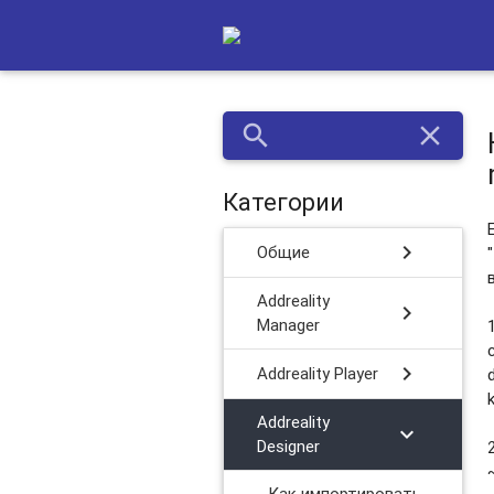
search
close
Категории
chevron_right
Общие
Addreality
chevron_right
Manager
chevron_right
Addreality Player
k
Addreality
chevron_right
Designer
Как импортировать