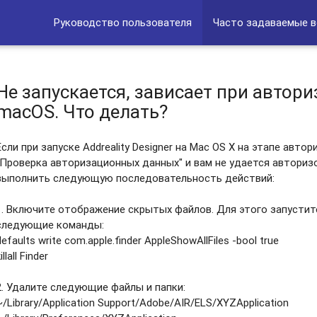
Руководство пользователя
Часто задаваемые 
Не запускается, зависает при автори
macOS. Что делать?
Если при запуске Addreality Designer на Mac OS X на этапе авт
"Проверка авторизационных данных" и вам не удается авториз
выполнить следующую последовательность действий:
1. Включите отображение скрытых файлов. Для этого запустит
следующие команды:
defaults write com.apple.finder AppleShowAllFiles -bool true
illall Finder
2. Удалите следующие файлы и папки:
~/Library/Application Support/Adobe/AIR/ELS/XYZApplication